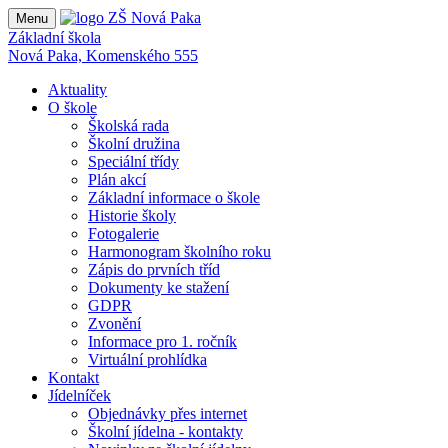
Menu
Základní škola
Nová Paka, Komenského 555
Aktuality
O škole
Školská rada
Školní družina
Speciální třídy
Plán akcí
Základní informace o škole
Historie školy
Fotogalerie
Harmonogram školního roku
Zápis do prvních tříd
Dokumenty ke stažení
GDPR
Zvonění
Informace pro 1. ročník
Virtuální prohlídka
Kontakt
Jídelníček
Objednávky přes internet
Školní jídelna - kontakty