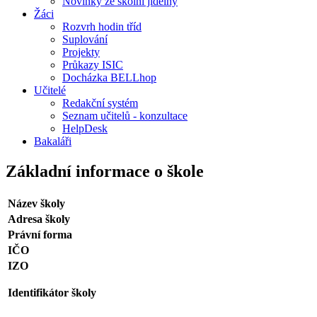
Novinky ze školní jídelny
Žáci
Rozvrh hodin tříd
Suplování
Projekty
Průkazy ISIC
Docházka BELLhop
Učitelé
Redakční systém
Seznam učitelů - konzultace
HelpDesk
Bakaláři
Základní informace o škole
Název školy
Adresa školy
Právní forma
IČO
IZO
Identifikátor školy