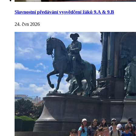
Slavnostní předávání vysvědčení žáků 9.A & 9.B
24. čvn 2026