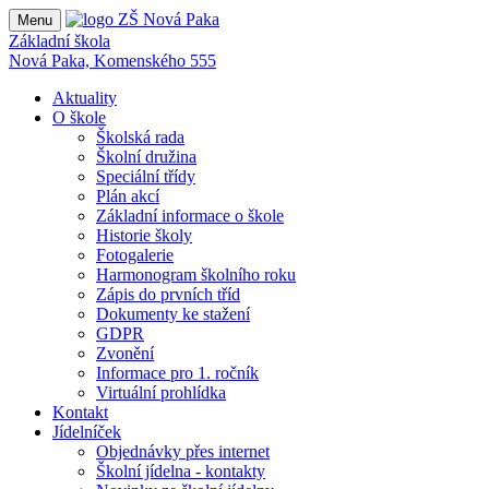
Menu
Základní škola
Nová Paka, Komenského 555
Aktuality
O škole
Školská rada
Školní družina
Speciální třídy
Plán akcí
Základní informace o škole
Historie školy
Fotogalerie
Harmonogram školního roku
Zápis do prvních tříd
Dokumenty ke stažení
GDPR
Zvonění
Informace pro 1. ročník
Virtuální prohlídka
Kontakt
Jídelníček
Objednávky přes internet
Školní jídelna - kontakty