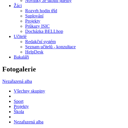
Novinky ze školní jídelny
Žáci
Rozvrh hodin tříd
Suplování
Projekty
Průkazy ISIC
Docházka BELLhop
Učitelé
Redakční systém
Seznam učitelů - konzultace
HelpDesk
Bakaláři
Fotogalerie
Nezařazená alba
Všechny skupiny
Sport
Projekty
Škola
Nezařazená alba