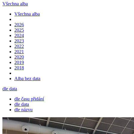
Všechna alba
Všechna alba
2026
2025
2024
2023
2022
2021
2020
2019
2018
Alba bez data
dle data
dle času přidání
dle data
dle názvu