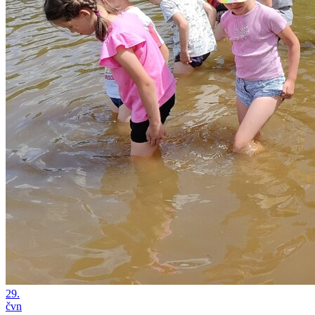
29.
čvn