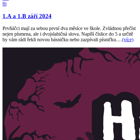
říj
1.A a 1.B září 2024
Prvňáčci mají za sebou první dva měsíce ve škole. Zvládnou přečíst
nejen písmena, ale i dvojslabičná slova. Napíší číslice do 5 a určitě
by vám rádi řekli novou básničku nebo zazpívali písničku.…
(více)