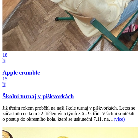
18.
říj
Apple crumble
15.
říj
Školní turnaj v piškvorkách
Již třetím rokem proběhl na naší škole turnaj v piškvorkách. Letos se
zúčastnilo celkem 22 tříčlenných týmů z 6 - 9. tříd. Všichni soutěžili
o postup do okresního kola, které se uskuteční 7.11. na…
(více)