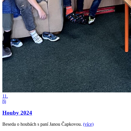
11.
říj
Houby 2024
Beseda o houbách s paní Janou Čapkovou.
(více)