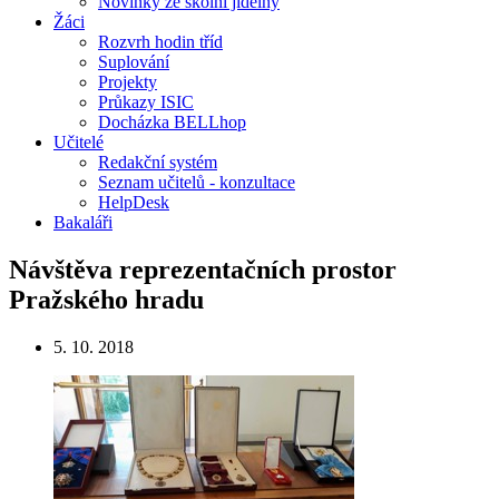
Novinky ze školní jídelny
Žáci
Rozvrh hodin tříd
Suplování
Projekty
Průkazy ISIC
Docházka BELLhop
Učitelé
Redakční systém
Seznam učitelů - konzultace
HelpDesk
Bakaláři
Návštěva reprezentačních prostor
Pražského hradu
5. 10. 2018