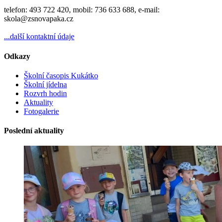
telefon: 493 722 420, mobil: 736 633 688, e-mail:
skola@zsnovapaka.cz
...další kontaktní údaje
Odkazy
Školní časopis Kukátko
Školní jídelna
Rozvrh hodin
Aktuality
Fotogalerie
Poslední aktuality