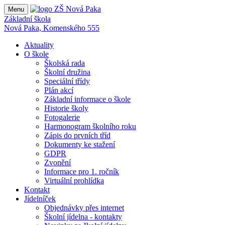
Menu
Základní škola
Nová Paka, Komenského 555
Aktuality
O škole
Školská rada
Školní družina
Speciální třídy
Plán akcí
Základní informace o škole
Historie školy
Fotogalerie
Harmonogram školního roku
Zápis do prvních tříd
Dokumenty ke stažení
GDPR
Zvonění
Informace pro 1. ročník
Virtuální prohlídka
Kontakt
Jídelníček
Objednávky přes internet
Školní jídelna - kontakty