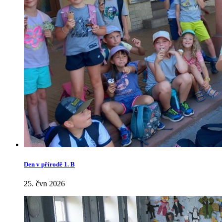
Den v přírodě 1. B
25. čvn 2026