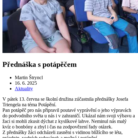
Přednáška s potápěčem
Martin Štryncl
16. 6. 2025
Aktuality
V pátek 13. června se školní družina zúčastnila přednášky Josefa
Triengela na téma Potápění.
Pan potápěč pro nás připravil poutavé vyprávění o jeho výpravách
do podvodního světa u nás i v zahraničí. Ukázal nám svoji výbavu a
žaci si mohli zkusit dýchat z kyslíkové lahve. Neminul nás malý
kvíz o bonbóny a zbyl i čas na zodpovězení řady otázek.
Z přednášky žáci odcházeli zasněni s vidinou blížícího se léta,
prázdnin, vodních radovánek a možná i potápění.