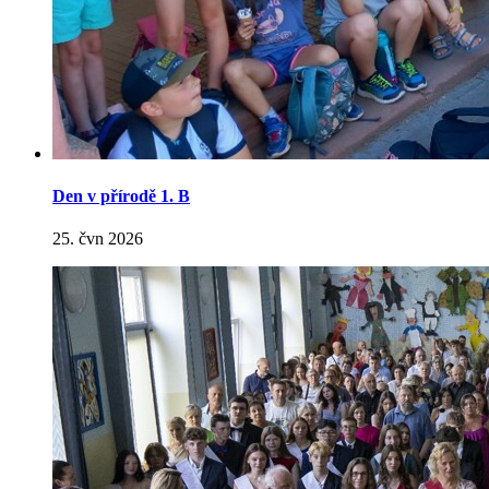
Den v přírodě 1. B
25. čvn 2026