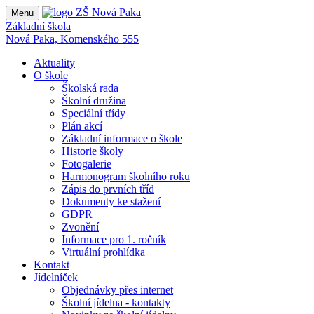
Menu
Základní škola
Nová Paka, Komenského 555
Aktuality
O škole
Školská rada
Školní družina
Speciální třídy
Plán akcí
Základní informace o škole
Historie školy
Fotogalerie
Harmonogram školního roku
Zápis do prvních tříd
Dokumenty ke stažení
GDPR
Zvonění
Informace pro 1. ročník
Virtuální prohlídka
Kontakt
Jídelníček
Objednávky přes internet
Školní jídelna - kontakty