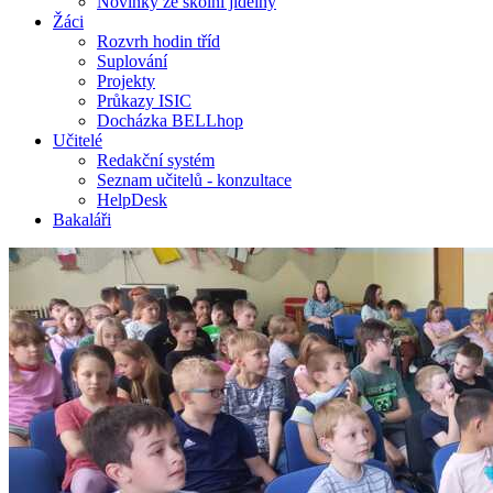
Novinky ze školní jídelny
Žáci
Rozvrh hodin tříd
Suplování
Projekty
Průkazy ISIC
Docházka BELLhop
Učitelé
Redakční systém
Seznam učitelů - konzultace
HelpDesk
Bakaláři