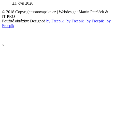
23. čvn 2026
© 2018 Copyright zsnovapaka.cz | Webdesign: Martin Petráček &
IT-PRO
Použité obrázky: Designed
by Freepik
|
by Freepik
|
by Freepik
|
by
Freepik
×