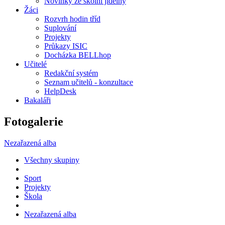
Novinky ze školní jídelny
Žáci
Rozvrh hodin tříd
Suplování
Projekty
Průkazy ISIC
Docházka BELLhop
Učitelé
Redakční systém
Seznam učitelů - konzultace
HelpDesk
Bakaláři
Fotogalerie
Nezařazená alba
Všechny skupiny
Sport
Projekty
Škola
Nezařazená alba