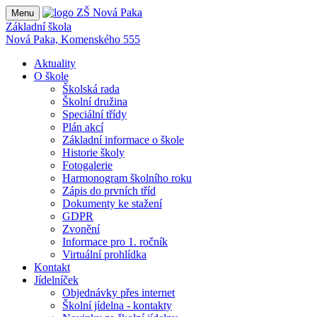
Menu
Základní škola
Nová Paka, Komenského 555
Aktuality
O škole
Školská rada
Školní družina
Speciální třídy
Plán akcí
Základní informace o škole
Historie školy
Fotogalerie
Harmonogram školního roku
Zápis do prvních tříd
Dokumenty ke stažení
GDPR
Zvonění
Informace pro 1. ročník
Virtuální prohlídka
Kontakt
Jídelníček
Objednávky přes internet
Školní jídelna - kontakty