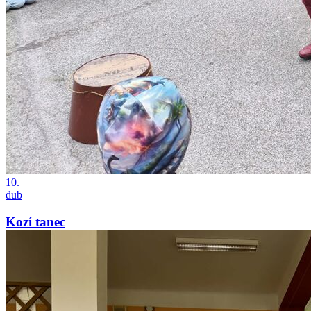
10.
dub
Kozí tanec