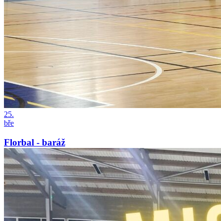
25.
bře
Florbal - baráž