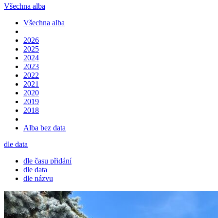
Všechna alba
Všechna alba
2026
2025
2024
2023
2022
2021
2020
2019
2018
Alba bez data
dle data
dle času přidání
dle data
dle názvu