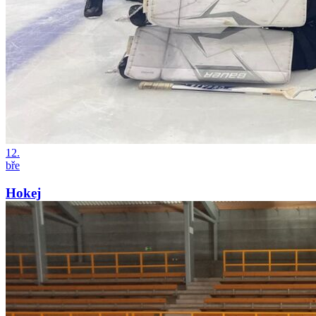
12.
bře
Hokej