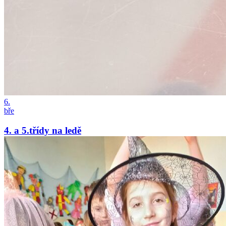
6.
bře
4. a 5.třídy na ledě