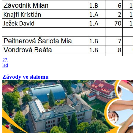
27.
led
Závody ve slalomu