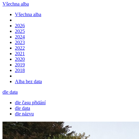
Všechna alba
Všechna alba
2026
2025
2024
2023
2022
2021
2020
2019
2018
Alba bez data
dle data
dle času přidání
dle data
dle názvu