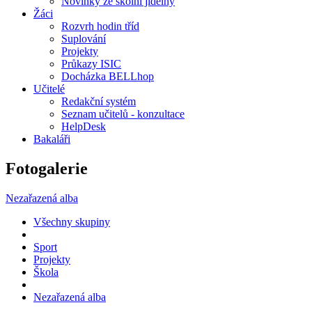
Novinky ze školní jídelny
Žáci
Rozvrh hodin tříd
Suplování
Projekty
Průkazy ISIC
Docházka BELLhop
Učitelé
Redakční systém
Seznam učitelů - konzultace
HelpDesk
Bakaláři
Fotogalerie
Nezařazená alba
Všechny skupiny
Sport
Projekty
Škola
Nezařazená alba