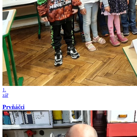
1.
zář
Prvňáčci