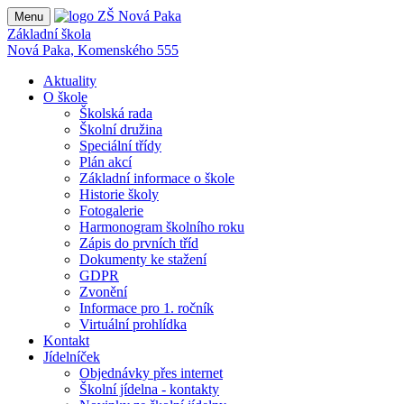
Menu
Základní škola
Nová Paka, Komenského 555
Aktuality
O škole
Školská rada
Školní družina
Speciální třídy
Plán akcí
Základní informace o škole
Historie školy
Fotogalerie
Harmonogram školního roku
Zápis do prvních tříd
Dokumenty ke stažení
GDPR
Zvonění
Informace pro 1. ročník
Virtuální prohlídka
Kontakt
Jídelníček
Objednávky přes internet
Školní jídelna - kontakty