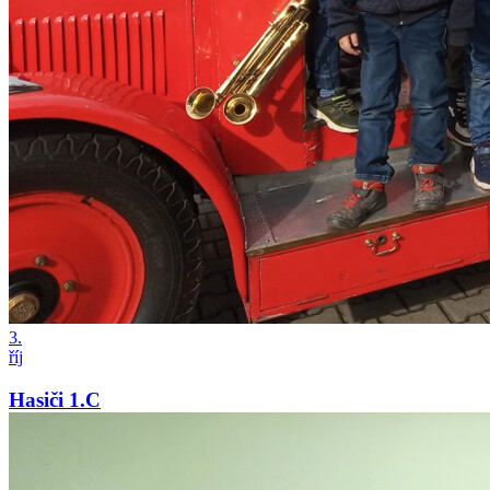
3.
říj
Hasiči 1.C