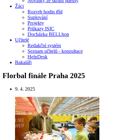
Novinky ze školní jídelny
Žáci
Rozvrh hodin tříd
Suplování
Projekty
Průkazy ISIC
Docházka BELLhop
Učitelé
Redakční systém
Seznam učitelů - konzultace
HelpDesk
Bakaláři
Florbal finále Praha 2025
9. 4. 2025