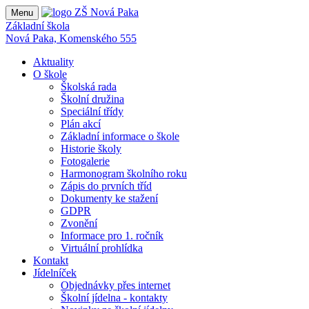
Menu
Základní škola
Nová Paka, Komenského 555
Aktuality
O škole
Školská rada
Školní družina
Speciální třídy
Plán akcí
Základní informace o škole
Historie školy
Fotogalerie
Harmonogram školního roku
Zápis do prvních tříd
Dokumenty ke stažení
GDPR
Zvonění
Informace pro 1. ročník
Virtuální prohlídka
Kontakt
Jídelníček
Objednávky přes internet
Školní jídelna - kontakty