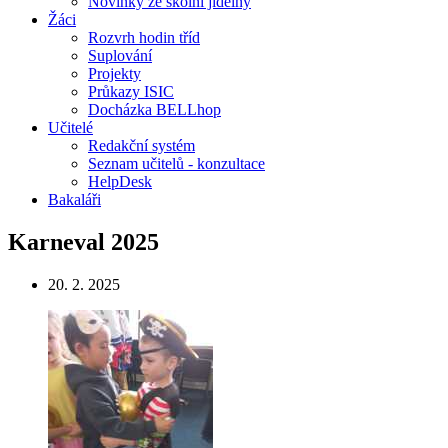
Novinky ze školní jídelny
Žáci
Rozvrh hodin tříd
Suplování
Projekty
Průkazy ISIC
Docházka BELLhop
Učitelé
Redakční systém
Seznam učitelů - konzultace
HelpDesk
Bakaláři
Karneval 2025
20. 2. 2025