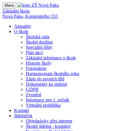
Menu
Základní škola
Nová Paka, Komenského 555
Aktuality
O škole
Školská rada
Školní družina
Speciální třídy
Plán akcí
Základní informace o škole
Historie školy
Fotogalerie
Harmonogram školního roku
Zápis do prvních tříd
Dokumenty ke stažení
GDPR
Zvonění
Informace pro 1. ročník
Virtuální prohlídka
Kontakt
Jídelníček
Objednávky přes internet
Školní jídelna - kontakty