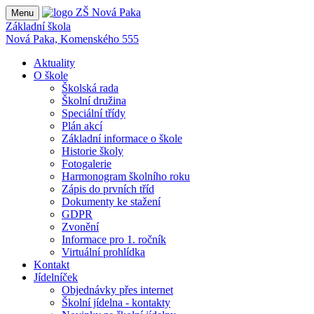
Menu
Základní škola
Nová Paka, Komenského 555
Aktuality
O škole
Školská rada
Školní družina
Speciální třídy
Plán akcí
Základní informace o škole
Historie školy
Fotogalerie
Harmonogram školního roku
Zápis do prvních tříd
Dokumenty ke stažení
GDPR
Zvonění
Informace pro 1. ročník
Virtuální prohlídka
Kontakt
Jídelníček
Objednávky přes internet
Školní jídelna - kontakty