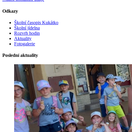
Odkazy
Školní časopis Kukátko
Školní jídelna
Rozvrh hodin
Aktuality
Fotogalerie
Poslední aktuality