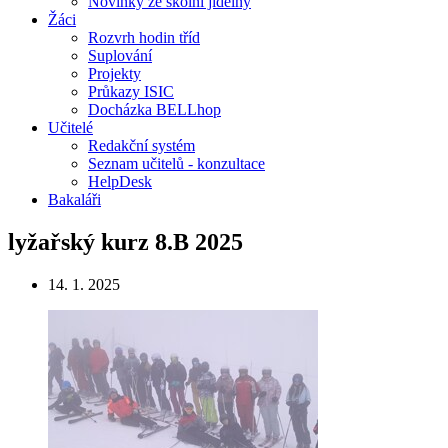
Novinky ze školní jídelny
Žáci
Rozvrh hodin tříd
Suplování
Projekty
Průkazy ISIC
Docházka BELLhop
Učitelé
Redakční systém
Seznam učitelů - konzultace
HelpDesk
Bakaláři
lyžařský kurz 8.B 2025
14. 1. 2025