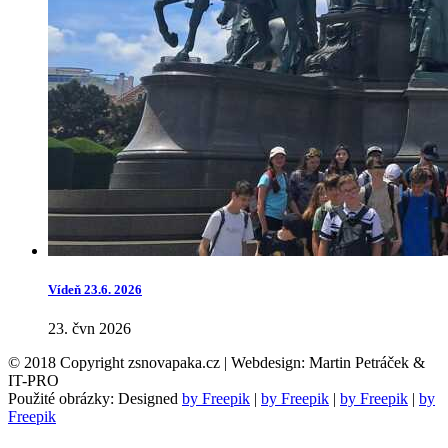
Vídeň 23.6. 2026
23. čvn 2026
© 2018 Copyright zsnovapaka.cz | Webdesign: Martin Petráček &
IT-PRO
Použité obrázky: Designed
by Freepik
|
by Freepik
|
by Freepik
|
by
Freepik