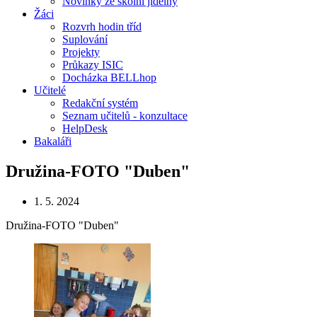
Novinky ze školní jídelny
Žáci
Rozvrh hodin tříd
Suplování
Projekty
Průkazy ISIC
Docházka BELLhop
Učitelé
Redakční systém
Seznam učitelů - konzultace
HelpDesk
Bakaláři
Družina-FOTO "Duben"
1. 5. 2024
Družina-FOTO "Duben"