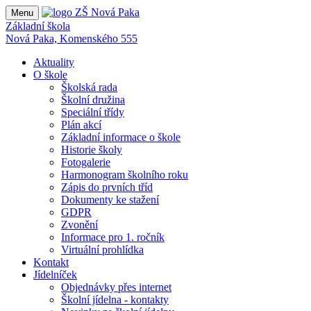
Menu
Základní škola
Nová Paka, Komenského 555
Aktuality
O škole
Školská rada
Školní družina
Speciální třídy
Plán akcí
Základní informace o škole
Historie školy
Fotogalerie
Harmonogram školního roku
Zápis do prvních tříd
Dokumenty ke stažení
GDPR
Zvonění
Informace pro 1. ročník
Virtuální prohlídka
Kontakt
Jídelníček
Objednávky přes internet
Školní jídelna - kontakty