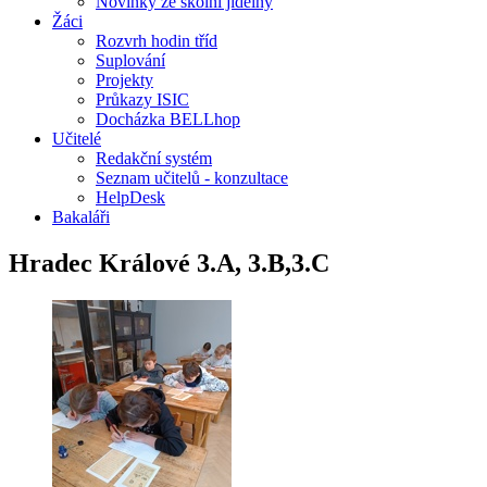
Novinky ze školní jídelny
Žáci
Rozvrh hodin tříd
Suplování
Projekty
Průkazy ISIC
Docházka BELLhop
Učitelé
Redakční systém
Seznam učitelů - konzultace
HelpDesk
Bakaláři
Hradec Králové 3.A, 3.B,3.C